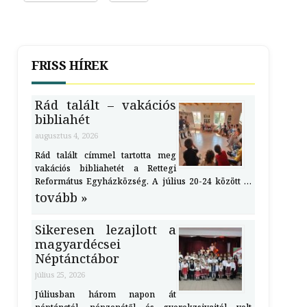
FRISS HÍREK
Rád talált – vakációs
bibliahét
augusztus 4, 2026
Rád talált címmel tartotta meg
vakációs bibliahetét a Rettegi
Református Egyházközség. A július 20-24 között …
tovább »
Sikeresen lezajlott a
magyardécsei
Néptánctábor
július 25, 2026
Júliusban három napon át