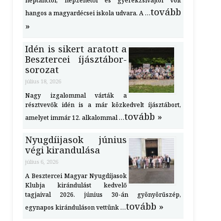
néptánctól, népzenétől és gyerekzsivajtól volt
tovább
hangos a magyardécsei iskola udvara. A …
»
Idén is sikert aratott a
Besztercei íjásztábor-
sorozat
július 18, 2026
Nagy izgalommal várták a
résztvevők idén is a már közkedvelt íjásztábort,
tovább »
amelyet immár 12. alkalommal …
Nyugdíijasok június
végi kirandulása
július 6, 2026
A Besztercei Magyar Nyugdíjasok
Klubja kirándulást kedvelő
tagjaival 2026. június 30-án gyönyörűszép,
tovább »
egynapos kiránduláson vettünk …