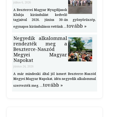
július 6, 2026
A Besztercei Magyar Nyugdíjasok
Klubja kirándulást kedvelő
tagjaival 2026. június 30-án gyönyörűszép,
tovább »
egynapos kiránduláson vettünk …
Negyedik alkalommal
rendezték meg a
Beszterce-Naszód
Megyei Magyar
Napokat
június 24, 2026
A már mindenki által jól ismert Beszterce-Naszód
Megyei Magyar Napokat, idén negyedik alkalommal
tovább »
szervezték meg. …