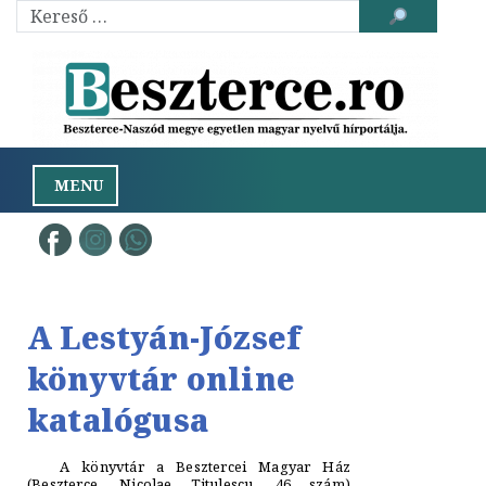
Toggle
navigation
A Lestyán-József
könyvtár online
katalógusa
A könyvtár a Besztercei Magyar Ház
(Beszterce, Nicolae Titulescu, 46 szám)