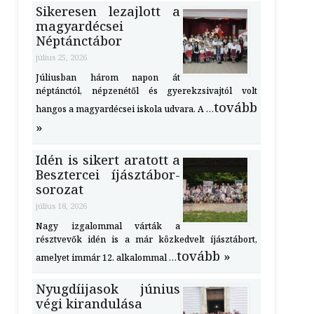
Sikeresen lezajlott a
magyardécsei
Néptánctábor
július 25, 2026
Júliusban három napon át
néptánctól, népzenétől és gyerekzsivajtól volt
tovább
hangos a magyardécsei iskola udvara. A …
»
Idén is sikert aratott a
Besztercei íjásztábor-
sorozat
július 18, 2026
Nagy izgalommal várták a
résztvevők idén is a már közkedvelt íjásztábort,
tovább »
amelyet immár 12. alkalommal …
Nyugdíijasok június
végi kirandulása