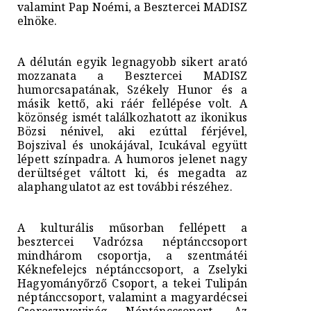
valamint Pap Noémi, a Besztercei MADISZ
elnöke.
A délután egyik legnagyobb sikert arató
mozzanata a Besztercei MADISZ
humorcsapatának, Székely Hunor és a
másik kettő, aki ráér fellépése volt. A
közönség ismét találkozhatott az ikonikus
Bözsi nénivel, aki ezúttal férjével,
Bojszival és unokájával, Icukával együtt
lépett színpadra. A humoros jelenet nagy
derültséget váltott ki, és megadta az
alaphangulatot az est további részéhez.
A kulturális műsorban fellépett a
besztercei Vadrózsa néptánccsoport
mindhárom csoportja, a szentmátéi
Kéknefelejcs néptánccsoport, a Zselyki
Hagyományőrző Csoport, a tekei Tulipán
néptánccsoport, valamint a magyardécsei
Cseresznyevirág Néptánccsoport. Az