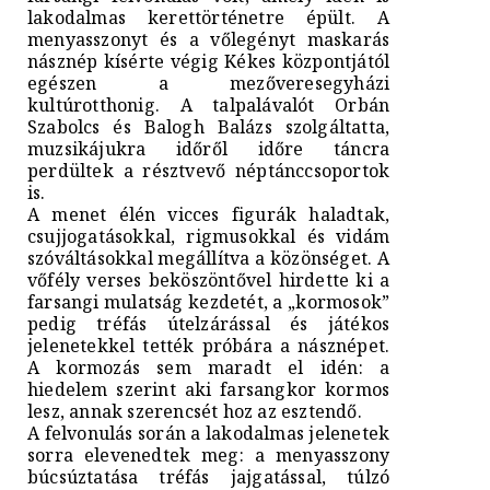
lakodalmas kerettörténetre épült. A
menyasszonyt és a vőlegényt maskarás
násznép kísérte végig Kékes központjától
egészen a mezőveresegyházi
kultúrotthonig. A talpalávalót Orbán
Szabolcs és Balogh Balázs szolgáltatta,
muzsikájukra időről időre táncra
perdültek a résztvevő néptánccsoportok
is.
A menet élén vicces figurák haladtak,
csujjogatásokkal, rigmusokkal és vidám
szóváltásokkal megállítva a közönséget. A
vőfély verses beköszöntővel hirdette ki a
farsangi mulatság kezdetét, a „kormosok”
pedig tréfás útelzárással és játékos
jelenetekkel tették próbára a násznépet.
A kormozás sem maradt el idén: a
hiedelem szerint aki farsangkor kormos
lesz, annak szerencsét hoz az esztendő.
A felvonulás során a lakodalmas jelenetek
sorra elevenedtek meg: a menyasszony
búcsúztatása tréfás jajgatással, túlzó