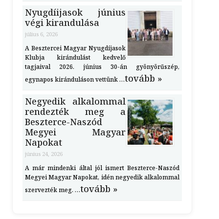
Nyugdíijasok június
végi kirandulása
július 6, 2026
A Besztercei Magyar Nyugdíjasok
Klubja kirándulást kedvelő
tagjaival 2026. június 30-án gyönyörűszép,
tovább »
egynapos kiránduláson vettünk …
Negyedik alkalommal
rendezték meg a
Beszterce-Naszód
Megyei Magyar
Napokat
június 24, 2026
A már mindenki által jól ismert Beszterce-Naszód
Megyei Magyar Napokat, idén negyedik alkalommal
tovább »
szervezték meg. …