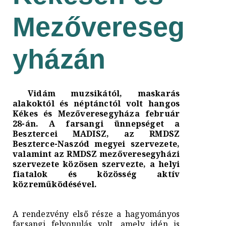
Mezővereseg
yházán
Vidám muzsikától, maskarás
alakoktól és néptánctól volt hangos
Kékes és Mezőveresegyháza február
28-án. A farsangi ünnepséget a
Besztercei MADISZ, az RMDSZ
Beszterce-Naszód megyei szervezete,
valamint az RMDSZ mezőveresegyházi
szervezete közösen szervezte, a helyi
fiatalok és közösség aktív
közreműködésével.
A rendezvény első része a hagyományos
farsangi felvonulás volt, amely idén is