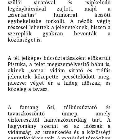
szülői siratóval és csipkelődő
legénybúcsúval zajlott, majd a
„szertartás” humorral átszőtt
egybekelésbe torkollt. A nézők végig
részesei lehettek a jeleneteknek, hiszen a
szereplők gyakran bevonták a
közönséget is.
A tél jelképes búcsúztatásaként előkerült
Pistuka, a telet megszemélyesítő bábu is,
akinek „sorsa” vidám sirató és tréfás
jelenetek közepette pecsételődött meg,
jelezve: véget ér a hideg időszak, és
közeleg a tavasz.
A farsang ősi, télbúcsúztató és
tavaszköszöntő ünnep, amely
vízkereszttől hamvazószerdáig tart. A
hagyomány szerint ez az időszak a
vidámság, az ismerkedés és a közösségi
együttlét ideje volt. A mezőségi térségben