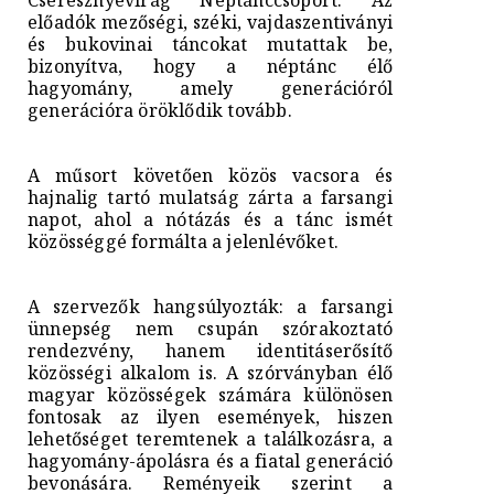
előadók mezőségi, széki, vajdaszentiványi
és bukovinai táncokat mutattak be,
bizonyítva, hogy a néptánc élő
hagyomány, amely generációról
generációra öröklődik tovább.
A műsort követően közös vacsora és
hajnalig tartó mulatság zárta a farsangi
napot, ahol a nótázás és a tánc ismét
közösséggé formálta a jelenlévőket.
A szervezők hangsúlyozták: a farsangi
ünnepség nem csupán szórakoztató
rendezvény, hanem identitáserősítő
közösségi alkalom is. A szórványban élő
magyar közösségek számára különösen
fontosak az ilyen események, hiszen
lehetőséget teremtenek a találkozásra, a
hagyomány-ápolásra és a fiatal generáció
bevonására. Reményeik szerint a