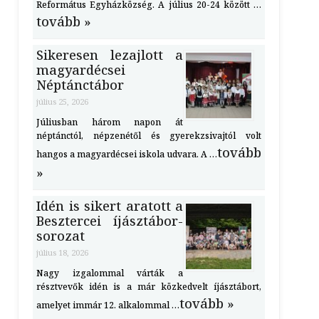
Református Egyházközség. A július 20-24 között …
tovább »
Sikeresen lezajlott a
magyardécsei
Néptánctábor
július 25, 2026
Júliusban három napon át
néptánctól, népzenétől és gyerekzsivajtól volt
tovább
hangos a magyardécsei iskola udvara. A …
»
Idén is sikert aratott a
Besztercei íjásztábor-
sorozat
július 18, 2026
Nagy izgalommal várták a
résztvevők idén is a már közkedvelt íjásztábort,
tovább »
amelyet immár 12. alkalommal …