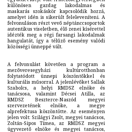
különösen gazdag lakodalmas és
maskarás szokáskör kapcsolódik hozzá,
amelyet idén is sikerült feleleveníteni. A
felvonuláson részt vevő néptánccsoportok
autentikus viseletben, élő zenei kísérettel
idézték meg a régi farsangi lakodalmak
hangulatát, így a télűző esemény valódi
közösségi ünneppé vált.
A felvonulást követően a program a
mezőveresegyházi kultúrotthonban
folytatódott ünnepi köszöntőkkel és
kulturális műsorral. A jelenlévőket Sallak
Szabolcs, a helyi RMDSZ elnöke és
tanácsosa, valamint Décsei Atilla, az
RMDSZ Beszterce-Naszód megyei
szervezetének elnöke, a megye
alprefektusa köszöntötte. Az eseményen
jelen volt: Szilágyi Zsolt, megyei tanácsos,
Zoltán-Sipos Tímea, az RMDSZ megyei
ügyvezető elnöke és megyei tanácsos,