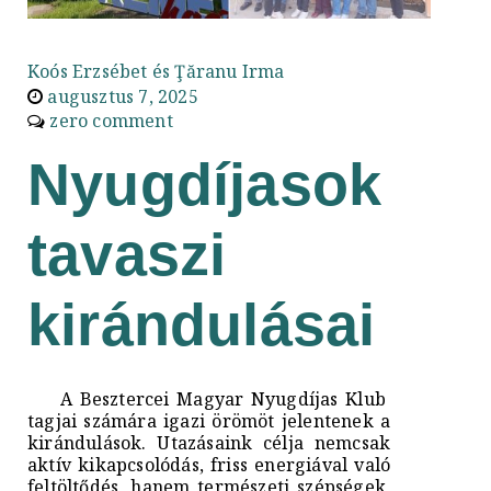
Koós Erzsébet és Ţăranu Irma
augusztus 7, 2025
zero comment
Nyugdíjasok
tavaszi
kirándulásai
A Besztercei Magyar Nyugdíjas Klub
tagjai számára igazi örömöt jelentenek a
kirándulások. Utazásaink célja nemcsak
aktív kikapcsolódás, friss energiával való
feltöltődés, hanem természeti szépségek,