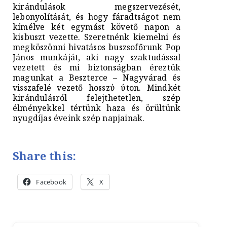
kirándulások megszervezését,
lebonyolítását, és hogy fáradtságot nem
kímélve két egymást követő napon a
kisbuszt vezette. Szeretnénk kiemelni és
megköszönni hivatásos buszsofőrunk Pop
János munkáját, aki nagy szaktudással
vezetett és mi biztonságban éreztük
magunkat a Beszterce – Nagyvárad és
visszafelé vezető hosszύ ύton. Mindkét
kirándulásról felejthetetlen, szép
élményekkel tértünk haza és örültünk
nyugdíjas éveink szép napjainak.
Share this:
Facebook
X