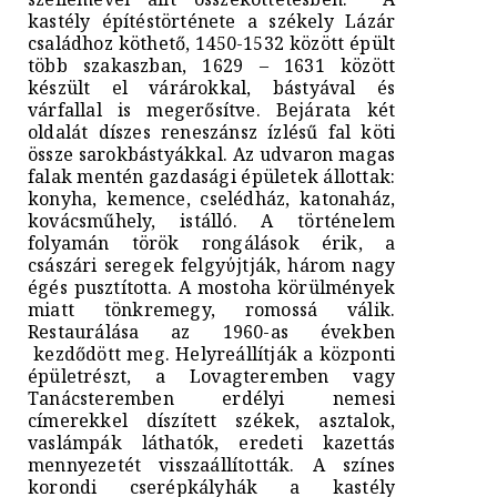
kastély építéstörténete a székely Lázár
családhoz köthető, 1450-1532 között épült
több szakaszban, 1629 – 1631 között
készült el várárokkal, bástyával és
várfallal is megerősítve. Bejárata két
oldalát díszes reneszánsz ízlésű fal köti
össze sarokbástyákkal. Az udvaron magas
falak mentén gazdasági épületek állottak:
konyha, kemence, cselédház, katonaház,
kovácsműhely, istálló. A történelem
folyamán török rongálások érik, a
császári seregek felgyύjtják, három nagy
égés pusztította. A mostoha körülmények
miatt tönkremegy, romossá válik.
Restaurálása az 1960-as években
kezdődött meg. Helyreállítják a központi
épületrészt, a Lovagteremben vagy
Tanácsteremben erdélyi nemesi
címerekkel díszített székek, asztalok,
vaslámpák láthatók, eredeti kazettás
mennyezetét visszaállították. A színes
korondi cserépkályhák a kastély