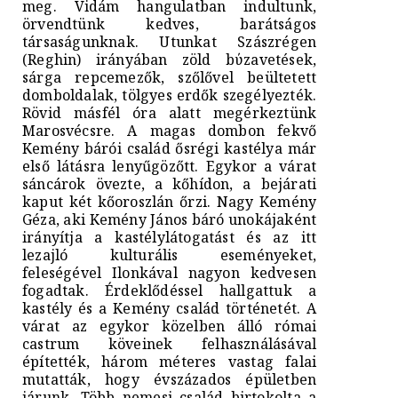
meg. Vidám hangulatban indultunk,
örvendtünk kedves, barátságos
társaságunknak. Utunkat Szászrégen
(Reghin) irányában zöld bύzavetések,
sárga repcemezők, szőlővel beültetett
domboldalak, tölgyes erdők szegélyezték.
Rövid másfél óra alatt megérkeztünk
Marosvécsre. A magas dombon fekvő
Kemény bárói család ősrégi kastélya már
első látásra lenyűgözőtt. Egykor a várat
sáncárok övezte, a kőhídon, a bejárati
kaput két kőoroszlán őrzi. Nagy Kemény
Géza, aki Kemény János báró unokájaként
irányítja a kastélylátogatást és az itt
lezajló kulturális eseményeket,
feleségével Ilonkával nagyon kedvesen
fogadtak. Érdeklődéssel hallgattuk a
kastély és a Kemény család történetét. A
várat az egykor közelben álló római
castrum köveinek felhasználásával
építették, három méteres vastag falai
mutatták, hogy évszázados épületben
járunk. Több nemesi család birtokolta a