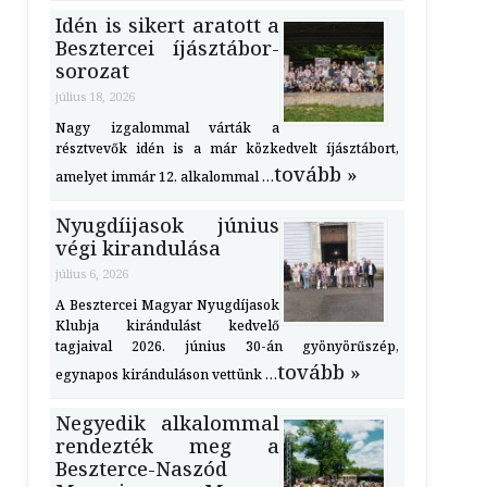
Idén is sikert aratott a
Besztercei íjásztábor-
sorozat
július 18, 2026
Nagy izgalommal várták a
résztvevők idén is a már közkedvelt íjásztábort,
tovább »
amelyet immár 12. alkalommal …
Nyugdíijasok június
végi kirandulása
július 6, 2026
A Besztercei Magyar Nyugdíjasok
Klubja kirándulást kedvelő
tagjaival 2026. június 30-án gyönyörűszép,
tovább »
egynapos kiránduláson vettünk …
Negyedik alkalommal
rendezték meg a
Beszterce-Naszód