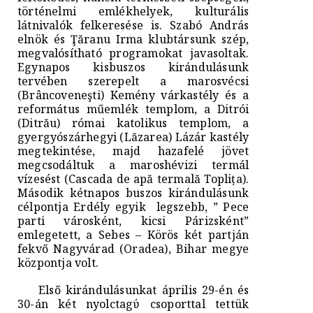
történelmi emlékhelyek, kulturális
látnivalók felkeresése is. Szabó András
elnök és Ţăranu Irma klubtársunk szép,
megvalósítható programokat javasoltak.
Egynapos kisbuszos kirándulásunk
tervében szerepelt a marosvécsi
(Brâncoveneşti) Kemény várkastély és a
református műemlék templom, a Ditrói
(Ditrău) római katolikus templom, a
gyergyószárhegyi (Lăzarea) Lázár kastély
megtekintése, majd hazafelé jövet
megcsodáltuk a maroshévizi termál
vízesést (Cascada de apă termală Toplița).
Második kétnapos buszos kirándulásunk
célpontja Erdély egyik legszebb, ” Pece
parti városként, kicsi Párizsként”
emlegetett, a Sebes – Körös két partján
fekvő Nagyvárad (Oradea), Bihar megye
központja volt.
Első kirándulásunkat április 29-én és
30-án két nyolctagύ csoporttal tettük