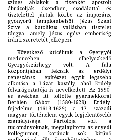
színes ablakok a tizenkét apostolt
ábrázolják. Csendben, csodálattal és
tisztelettel jártuk körbe az impozáns,
gyönyörű templombelsőt. Jézus Szent
Szive a katolikus vallásban tisztelet
tárgya, amely Jézus egész emberiség
iránti szeretetét jelképezi.
Következő ύticélunk a Gyergyói
medencében elhelyezkedő
Gyergyószárhegy volt. A falu
központjában fekszik az erdélyi
reneszánsz építészet egyik legszebb
alkotása a Lázár kastély, ahol Erdély
felvirágoztatója is nevelkedett. Az 1590-
es években itt töltötte gyermekkorát
Bethlen Gábor (1580-1629) Erdély
fejedelme (1613-1629), a 17. századi
magyar történelem egyik legjelentősebb
személyisége. Pártolója volt a
tudományoknak, megalapította az enyedi
kollégiumot, korának sok kitűnő
szellemével állt összeköttetésben. A