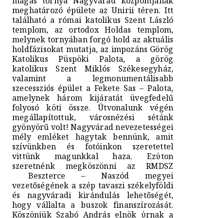
magas tornya Nagyvárad központjának
meghatározó épülete az Unirii téren. Itt
található a római katolikus Szent László
templom, az ortodox Holdas templom,
melynek tornyában forgó hold az aktuális
holdfázisokat mutatja, az impozáns Görög
Katolikus Püspöki Palota, a görög
katolikus Szent Miklós Székesegyház,
valamint a legmonumentálisabb
szecessziós épület a Fekete Sas – Palota,
amelynek három kijáratát üvegfedelű
folyosó köti össze. Útvonalunk végén
megállapítottuk, városnézési sétánk
gyönyörű volt! Nagyvárad nevezetességei
mély emléket hagytak bennünk, amit
szívünkben és fotóinkon szeretettel
vittünk magunkkal haza. Ezύton
szeretnénk megköszönni az RMDSZ
Beszterce – Naszód megyei
vezetőségének a szép tavaszi székelyföldi
és nagyváradi kirándulás lehetőségét,
hogy vállalta a buszok finanszírozását.
Köszönjük Szabó András elnök ύrnak a