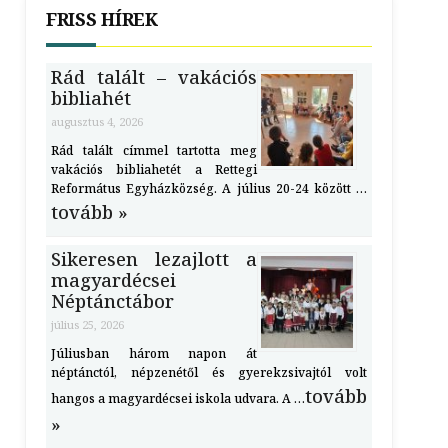
FRISS HÍREK
Rád talált – vakációs
bibliahét
augusztus 4, 2026
Rád talált címmel tartotta meg
vakációs bibliahetét a Rettegi
Református Egyházközség. A július 20-24 között …
tovább »
Sikeresen lezajlott a
magyardécsei
Néptánctábor
július 25, 2026
Júliusban három napon át
néptánctól, népzenétől és gyerekzsivajtól volt
tovább
hangos a magyardécsei iskola udvara. A …
»