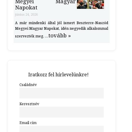
Megyei Magyar
Napokat
június 24, 2026
A már mindenki által jól ismert Beszterce-Naszód
Megyei Magyar Napokat, idén negyedik alkalommal
tovább »
szervezték meg. …
Iratkozz fel hírlevelünkre!
Családnév
Keresztnév
Email cím