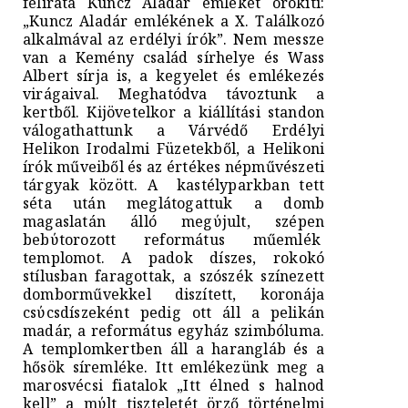
felirata Kuncz Aladár emlékét örökíti:
„Kuncz Aladár emlékének a X. Találkozó
alkalmával az erdélyi írók”. Nem messze
van a Kemény család sírhelye és Wass
Albert sírja is, a kegyelet és emlékezés
virágaival. Meghatódva távoztunk a
kertből. Kijövetelkor a kiállítási standon
válogathattunk a Várvédő Erdélyi
Helikon Irodalmi Füzetekből, a Helikoni
írók műveiből és az értékes népművészeti
tárgyak között. A kastélyparkban tett
séta után meglátogattuk a domb
magaslatán álló megύjult, szépen
bebύtorozott református műemlék
templomot. A padok díszes, rokokó
stílusban faragottak, a szószék színezett
domborművekkel diszített, koronája
csύcsdíszeként pedig ott áll a pelikán
madár, a református egyház szimbóluma.
A templomkertben áll a harangláb és a
hősök síremléke. Itt emlékezünk meg a
marosvécsi fiatalok „Itt élned s halnod
kell” a mύlt tiszteletét örző történelmi