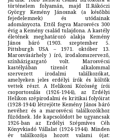
történelem folyamán, majd II.Rákóczi
György Kemény Jánosnak (a későbbi
fejedelemnek) és utódainak
adományozta. Ettől fogva Marosvécs 300
évig a Kemény család tulajdona. A kastély
életének meghatározó alakja Kemény
János báró (1903. szeptember 5.
Pittsburgh USA – 1971. október 13.
Marosvásárhely ) író, irodalomszervező,
színházigazgató volt. Marosvécsi
kastélyában tizenöt alkalommal
szervezett irodalmi találkozókat,
amelyeken jeles erdélyi írók és költők
vettek részt. A Helikoni Közösség írói
csoportosulás (1926-1944), az Erdélyi
Helikon szépirodalmi és kritikai folyóirat
(1928-1944) létrejötte Kemény János báró
nevéhez és a marosvécsi találkozókhoz
fűződnek. Ide kapcsolódott be ugyancsak
1926-ban az Erdélyi Szépmíves Céh
Könyvkiadó Vállalat (1924-1944). Minden
év találkozója hozott valami ύjat: