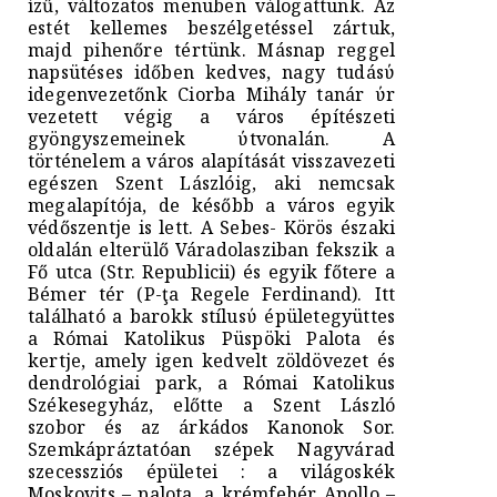
ízű, változatos menüben válogattunk. Az
estét kellemes beszélgetéssel zártuk,
majd pihenőre tértünk. Másnap reggel
napsütéses időben kedves, nagy tudásύ
idegenvezetőnk Ciorba Mihály tanár ύr
vezetett végig a város építészeti
gyöngyszemeinek ύtvonalán. A
történelem a város alapítását visszavezeti
egészen Szent Lászlóig, aki nemcsak
megalapítója, de később a város egyik
védőszentje is lett. A Sebes- Körös északi
oldalán elterülő Váradolasziban fekszik a
Fő utca (Str. Republicii) és egyik főtere a
Bémer tér (P-ţa Regele Ferdinand). Itt
található a barokk stílusύ épületegyüttes
a Római Katolikus Püspöki Palota és
kertje, amely igen kedvelt zöldövezet és
dendrológiai park, a Római Katolikus
Székesegyház, előtte a Szent László
szobor és az árkádos Kanonok Sor.
Szemkápráztatóan szépek Nagyvárad
szecessziós épületei : a világoskék
Moskovits – palota, a krémfehér Apollo –