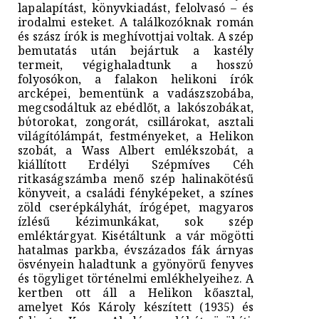
lapalapítást, könyvkiadást, felolvasó – és
irodalmi esteket. A találkozóknak román
és szász írók is meghívottjai voltak. A szép
bemutatás után bejártuk a kastély
termeit, végighaladtunk a hosszύ
folyosókon, a falakon helikoni írók
arcképei, bementünk a vadászszobába,
megcsodáltuk az ebédlőt, a lakószobákat,
bύtorokat, zongorát, csillárokat, asztali
világítólámpát, festményeket, a Helikon
szobát, a Wass Albert emlékszobát, a
kiállított Erdélyi Szépmíves Céh
ritkaságszámba menő szép halinakötésű
könyveit, a családi fényképeket, a színes
zöld cserépkályhát, írógépet, magyaros
ízlésű kézimunkákat, sok szép
emléktárgyat. Kisétáltunk a vár mögötti
hatalmas parkba, évszázados fák árnyas
ösvényein haladtunk a gyönyörű fenyves
és tögyliget történelmi emlékhelyeihez. A
kertben ott áll a Helikon kőasztal,
amelyet Kós Károly készített (1935) és