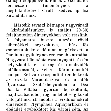
csillogó cseppkövein. Ennek a csodálatos
természeti tüneménynek a
megtekintésével zárult kedves áprilisi
kirándulásunk.
Második tavaszi kétnapos nagyváradi
kirándulásunkon is (május 29-30)
felejthetetlen élményekben volt részünk.
A folyamatos buszos utazást rövid
pihenőkkel megszakítva, hύsz fős
csoportunk kora délután megérkezett a
Partium egyik legnevezetesebb városába.
Nagyvárad Románia északnyugati részén
helyezkedik el, síkság és dombvidék
találkozásánál, a Sebes – Kőrös mindkét
partján. Két városközponttal rendelkezik
az északi Váradolaszival és a déli
Újvárossal. Szálláshelyünkön a Dea
Dorata Villában gyorsan lepakoltunk,
majd szabadidős programlehetőség közül
válogattunk: strandolás a vízililiomokról
elnevezett Nymphaea Aquaparkban és
ebéddel egybekötött kis városi séta. Az