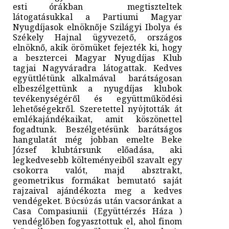
esti órákban megtiszteltek
látogatásukkal a Partiumi Magyar
Nyugdíjasok elnöknője Szilágyi Ibolya és
Székely Hajnal ügyvezető, országos
elnöknő, akik örömüket fejezték ki, hogy
a besztercei Magyar Nyugdíjas Klub
tagjai Nagyváradra látogattak. Kedves
együttlétünk alkalmával barátságosan
elbeszélgettünk a nyugdíjas klubok
tevékenységéről és együttműködési
lehetőségekről. Szeretettel nyύjtották át
emlékajándékaikat, amit köszönettel
fogadtunk. Beszélgetésünk barátságos
hangulatát még jobban emelte Beke
József klubtársunk előadása, aki
legkedvesebb költeményeiből szavalt egy
csokorra valót, majd absztrakt,
geometrikus formákat bemutató saját
rajzaival ajándékozta meg a kedves
vendégeket. Bύcsύzás után vacsoránkat a
Casa Compasiunii (Együttérzés Háza )
vendéglőben fogyasztottuk el, ahol finom