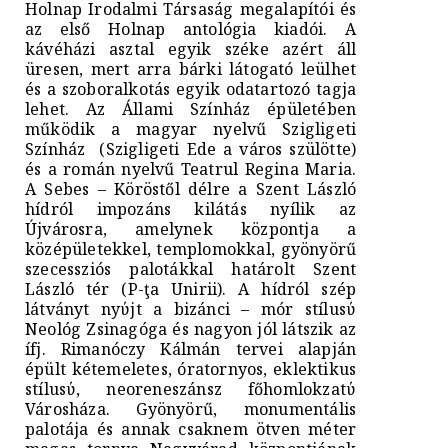
Holnap Irodalmi Társaság megalapítói és
az első Holnap antológia kiadói. A
kávéházi asztal egyik széke azért áll
üresen, mert arra bárki látogató leülhet
és a szoboralkotás egyik odatartozó tagja
lehet. Az Állami Színház épületében
működik a magyar nyelvű Szigligeti
Színház (Szigligeti Ede a város szülötte)
és a román nyelvű Teatrul Regina Maria.
A Sebes – Köröstől délre a Szent László
hídról impozáns kilátás nyílik az
Újvárosra, amelynek központja a
középületekkel, templomokkal, gyönyörű
szecessziós palotákkal határolt Szent
László tér (P-ţa Unirii). A hídról szép
látványt nyύjt a bizánci – mór stílusύ
Neológ Zsinagóga és nagyon jól látszik az
ífj. Rimanóczy Kálmán tervei alapján
épült kétemeletes, óratornyos, eklektikus
stílusύ, neoreneszánsz főhomlokzatύ
Városháza. Gyönyörű, monumentális
palotája és annak csaknem ötven méter