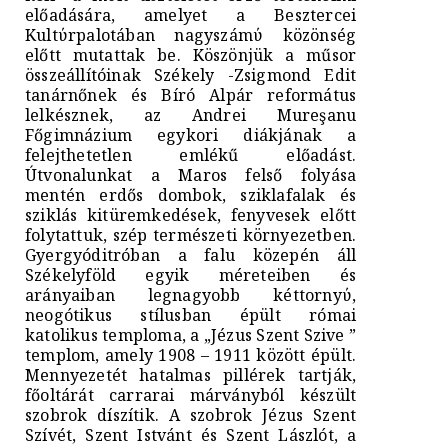
előadására, amelyet a Besztercei
Kultύrpalotában nagyszámύ közönség
előtt mutattak be. Köszönjük a műsor
összeállítóinak Székely -Zsigmond Edit
tanárnőnek és Bíró Alpár református
lelkésznek, az Andrei Mureşanu
Főgimnázium egykori diákjának a
felejthetetlen emlékű előadást.
Útvonalunkat a Maros felső folyása
mentén erdős dombok, sziklafalak és
sziklás kitüremkedések, fenyvesek előtt
folytattuk, szép természeti környezetben.
Gyergyóditróban a falu közepén áll
Székelyföld egyik méreteiben és
arányaiban legnagyobb kéttornyύ,
neogótikus stílusban épült római
katolikus temploma, a „Jézus Szent Szive ”
templom, amely 1908 – 1911 között épült.
Mennyezetét hatalmas pillérek tartják,
főoltárát carrarai márványból készült
szobrok díszítik. A szobrok Jézus Szent
Szívét, Szent Istvánt és Szent Lászlót, a