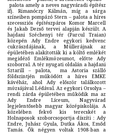
palota amely a neves nagyváradi építész
ifj. Rimanóczy Kálmán, míg a sárga
színeiben pompázó Stern – palota a híres
szecessziós építészpáros Komor Marcell
és Jakab Dezső tervei alapján készült. A
hajdani Széchenyi tér (Parcul Traian)
közepén Ady Endre egykori kedvenc
cukrászdájának, a Müllerájnak az
épületében alakították ki a költő emlékét
megidéző Emlékmύzeumot, előtte Ady
szoborral. A tér nyugati oldalán a hajdani
Sztarill – palota, ma Astoria szálló
földszintjén működött a híres EMKE
kávéház, ahol Ady először találkozott
mύzsájával Lédával. Az egykori Orsolya –
rendi zárda épületében működik ma az
Ady Endre Líceum, Nagyvárad
legjelentősebb magyar középiskolája. A
közelében fekvő kis terecskét a
Holnaposok szoborcsoportja díszíti : Ady
Endre, Juhász Gyula, Dutka Ákos, Emőd
Tamás. Ők négyen voltak 1908-ban a