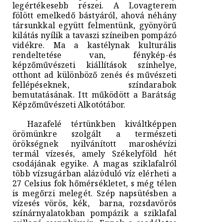
legértékesebb részei. A Lovagterem
fölött emelkedő bástyáról, ahová néhány
társunkkal együtt felmentünk, gyönyörű
kilátás nyílik a tavaszi színeiben pompázó
vidékre. Ma a kastélynak kulturális
rendeltetése van, fénykép-és
képzőművészeti kiállítások színhelye,
otthont ad különböző zenés és művészeti
fellépéseknek, színdarabok
bemutatásának. Itt működött a Barátság
Képzőművészeti Alkotótábor.
Hazafelé tértünkben kiváltképpen
örömünkre szolgált a természeti
örökségnek nyilvánított maroshévízi
termál vízesés, amely Székelyföld hét
csodájának egyike. A magas sziklafalról
több vízsugárban alázύduló víz elérheti a
27 Celsius fok hőmérsékletet, s még télen
is megőrzi melegét. Szép napsütésben a
vízesés vörös, kék, barna, rozsdavörös
színárnyalatokban pompázik a sziklafal