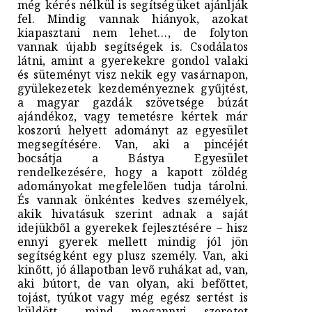
még kérés nélkül is segítségüket ajánlják
fel. Mindig vannak hiányok, azokat
kiapasztani nem lehet…, de folyton
vannak újabb segítségek is. Csodálatos
látni, amint a gyerekekre gondol valaki
és süteményt visz nekik egy vasárnapon,
gyülekezetek kezdeményeznek gyűjtést,
a magyar gazdák szövetsége búzát
ajándékoz, vagy temetésre kértek már
koszorú helyett adományt az egyesület
megsegítésére. Van, aki a pincéjét
bocsátja a Bástya Egyesület
rendelkezésére, hogy a kapott zöldég
adományokat megfelelően tudja tárolni.
És vannak önkéntes kedves személyek,
akik hivatásuk szerint adnak a saját
idejükből a gyerekek fejlesztésére – hisz
ennyi gyerek mellett mindig jól jön
segítségként egy plusz személy. Van, aki
kinőtt, jó állapotban levő ruhákat ad, van,
aki bútort, de van olyan, aki befőttet,
tojást, tyúkot vagy még egész sertést is
küldött… mind megannyi szeretet