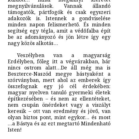
megnyilvánulások. Vannak állandó
támogatók, pártfogók és csak egyszeri
adakozók is. Istennek a gondviselése
minden napon felismerhető. És minden
segítség egy tégla, amit a védőfalba épít
be az adományozó és jön létre így egy
nagy közös alkotás…
Veszélyben van a magyarság
Erdélyben, főleg itt a végvárakban, bár
nincs ostrom alatt…De áll még ma is
Beszterce-Naszód megye bástyaként a
szórványban, mert ahol az emberek így
összefognak egy jó cél érdekében:
magyar nyelven tanuló gyermeki életek
építkezésében – és nem az ellentéteket,
nem csupán önérdeket vagy a viszályt
keresik – ott van eredmény és jövő, van
olyan biztos pont, mint egykor… és most
…a Bástya és az ezt megtartó Mindenható
Isten!