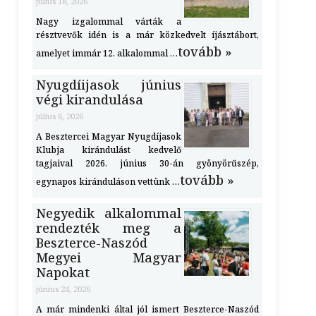
július 18, 2026
Nagy izgalommal várták a
résztvevők idén is a már közkedvelt íjásztábort,
tovább »
amelyet immár 12. alkalommal …
Nyugdíijasok június
végi kirandulása
július 6, 2026
A Besztercei Magyar Nyugdíjasok
Klubja kirándulást kedvelő
tagjaival 2026. június 30-án gyönyörűszép,
tovább »
egynapos kiránduláson vettünk …
Negyedik alkalommal
rendezték meg a
Beszterce-Naszód
Megyei Magyar
Napokat
június 24, 2026
A már mindenki által jól ismert Beszterce-Naszód