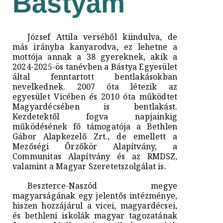
Bástyám
József Attila verséből kiindulva, de
más irányba kanyarodva, ez lehetne a
mottója annak a 38 gyereknek, akik a
2024-2025-ös tanévben a Bástya Egyesület
által fenntartott bentlakásokban
nevelkednek. 2007 óta létezik az
egyesület Vicében és 2010 óta működtet
Magyardécsében is bentlakást.
Kezdetektől fogva napjainkig
működésének fő támogatója a Bethlen
Gábor Alapkezelő Zrt., de emellett a
Mezőségi Őrzőkör Alapítvány, a
Communitas Alapítvány és az RMDSZ,
valamint a Magyar Szeretetszolgálat is.
Beszterce-Naszód megye
magyarságának egy jelentős intézménye,
hiszen hozzájárul a vicei, magyardécsei,
és bethleni iskolák magyar tagozatának