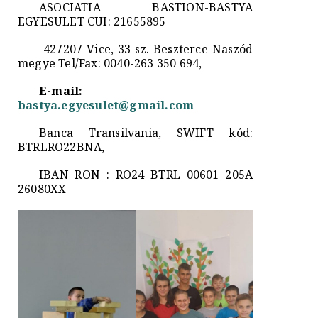
ASOCIATIA BASTION-BASTYA
EGYESULET CUI: 21655895
427207 Vice, 33 sz. Beszterce-Naszód
megye Tel/Fax: 0040-263 350 694,
E-mail:
bastya.egyesulet@gmail.com
Banca Transilvania, SWIFT kód:
BTRLRO22BNA,
IBAN RON : RO24 BTRL 00601 205A
26080XX