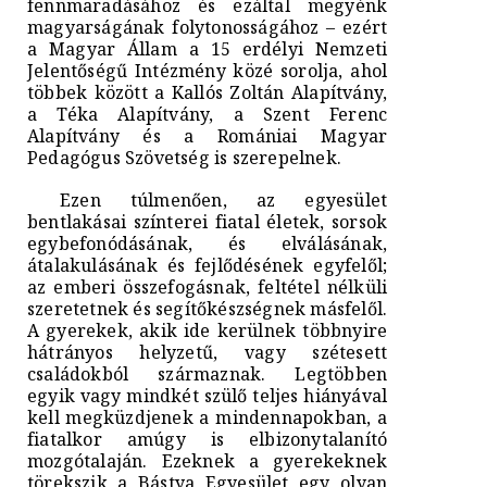
fennmaradásához és ezáltal megyénk
magyarságának folytonosságához – ezért
a Magyar Állam a 15 erdélyi Nemzeti
Jelentőségű Intézmény közé sorolja, ahol
többek között a Kallós Zoltán Alapítvány,
a Téka Alapítvány, a Szent Ferenc
Alapítvány és a Romániai Magyar
Pedagógus Szövetség is szerepelnek.
Ezen túlmenően, az egyesület
bentlakásai színterei fiatal életek, sorsok
egybefonódásának, és elválásának,
átalakulásának és fejlődésének egyfelől;
az emberi összefogásnak, feltétel nélküli
szeretetnek és segítőkészségnek másfelől.
A gyerekek, akik ide kerülnek többnyire
hátrányos helyzetű, vagy szétesett
családokból származnak. Legtöbben
egyik vagy mindkét szülő teljes hiányával
kell megküzdjenek a mindennapokban, a
fiatalkor amúgy is elbizonytalanító
mozgótalaján. Ezeknek a gyerekeknek
törekszik a Bástya Egyesület egy olyan