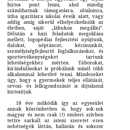
biztos pont lenni, ahol mindig
számíthatnak támogatásra, oltalomra,
útba igazításra iskolai éveik alatt, vagy
addig amíg sikerül elhelyezkedniük az
életben, saját „lábukon megállni”.
Délután a házi feladatok megoldása
mellett, logopédiai fejlesztést nyújtunk,
dalokat, néptáncot, kézimunkát,
személyiségfejlesztő foglalkozásokat, és
sporttevékenységeket tartunk
lehetőségekhez mérten. Táborokat,
kirándulásokat is próbálunk minél több
alkalommal lehetővé tenni. Mindezeket
úgy, hogy a gyermekek teljes ellátását,
orvosi- és lelkigondozását is díjtalanul
biztosítjuk.
18 éve működik így az egyesület
annak köszönhetően is, hogy sok-sok
magyar és nem csak (!) emberi szívben
tettre sarkall az isteni szeretet ezen
nehézségek láttán, hallatán és sokszor