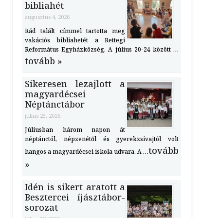
bibliahét
augusztus 4, 2026
Rád talált címmel tartotta meg
vakációs bibliahetét a Rettegi
Református Egyházközség. A július 20-24 között …
tovább »
Sikeresen lezajlott a
magyardécsei
Néptánctábor
július 25, 2026
Júliusban három napon át
néptánctól, népzenétől és gyerekzsivajtól volt
tovább
hangos a magyardécsei iskola udvara. A …
»
Idén is sikert aratott a
Besztercei íjásztábor-
sorozat